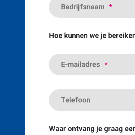
Bedrijfsnaam
*
Heeft de gewenste gemeente waar u wil
van een vergunning, losse driehoeksbord
Neem contact met ons op voor de mogel
Hoe kunnen we je bereike
OFFERTE AANVRAGEN
LOSSE DR
E-mailadres
*
Achtkarspelen
Telefoon
Adverteren in deze gemeente?
Heeft de gewenste gemeente waar u wil
Waar ontvang je graag een
van een vergunning, losse driehoeksbord