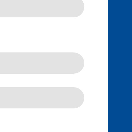
ntercom in deze gemeente, op aanvraag
ntercom in deze gemeente, op aanvraag