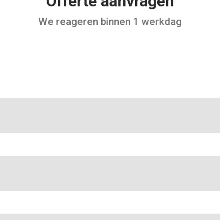
Offerte aanvragen
We reageren binnen 1 werkdag
arief per object
Seriegroottes
en adviesgesprek aan
O