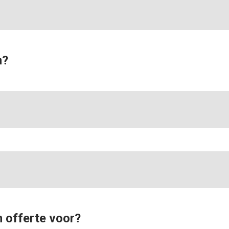
t adverteren geen vaste A0 Reclameborden? Dan kan Ce
en plaatsen.
ijkheden en de tarieven.
n?
IEHOEKSBORDEN
t adverteren geen vaste A0 Reclameborden? Dan kan Ce
 offerte voor?
en plaatsen.