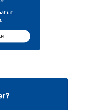
at uit
n.
EN
er?