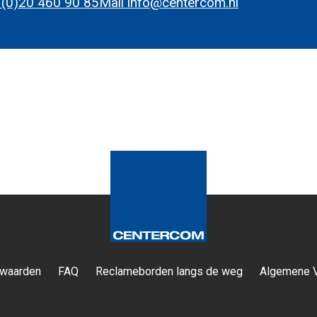
 (0)20 460 90 85
Mail info@centercom.nl
waarden
FAQ
Reclameborden langs de weg
Algemene 