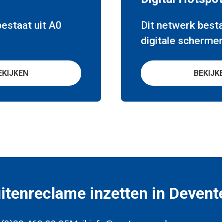
bestaat uit A0
Dit netwerk besta
digitale scherme
EKIJKEN
BEKIJK
itenreclame inzetten in Devent