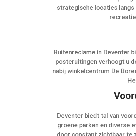
strategische locaties langs
recreati
Buitenreclame in Deventer b
posteruitingen verhoogt u d
nabij winkelcentrum De Boreel
Her
Voor
Deventer biedt tal van voor
groene parken en diverse e
door constant zichtbaar te 