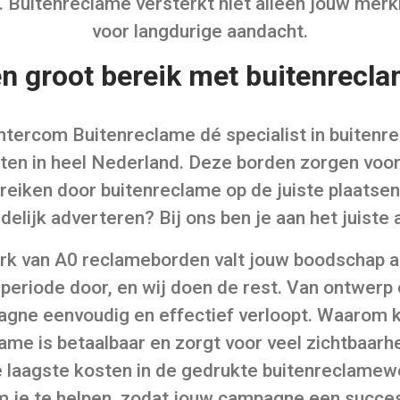
. Buitenreclame versterkt niet alleen jouw mer
voor langdurige aandacht.
n groot bereik met buitenrecl
entercom Buitenreclame dé specialist in buiten
en in heel Nederland. Deze borden zorgen voor
eiken door buitenreclame op de juiste plaatsen i
ndelijk adverteren? Bij ons ben je aan het juiste 
 van A0 reclameborden valt jouw boodschap altij
periode door, en wij doen de rest. Van ontwerp e
agne eenvoudig en effectief verloopt. Waarom 
me is betaalbaar en zorgt voor veel zichtbaarh
laagste kosten in de gedrukte buitenreclamewer
m je te helpen, zodat jouw campagne een succe