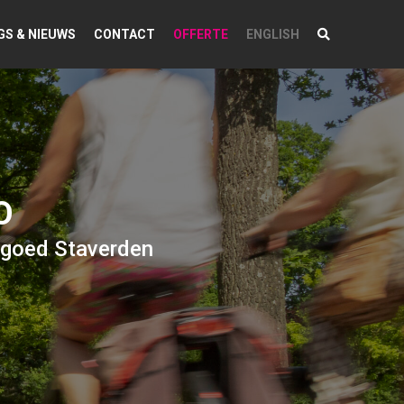
GS & NIEUWS
CONTACT
OFFERTE
ENGLISH
O
dgoed Staverden