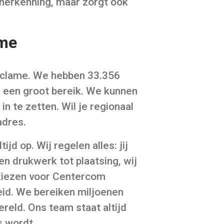
kherkenning, maar zorgt ook
ame
reclame. We hebben 33.356
 een groot bereik. We kunnen
n te zetten. Wil je regionaal
adres.
d op. Wij regelen alles: jij
n drukwerk tot plaatsing, wij
kiezen voor Centercom
eid. We bereiken miljoenen
eld. Ons team staat altijd
s wordt.