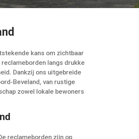
and
uitstekende kans om zichtbaar
te reclameborden langs drukke
id. Dankzij ons uitgebreide
ord-Beveland, van rustige
dschap zowel lokale bewoners
and
De reclameborden zijn op