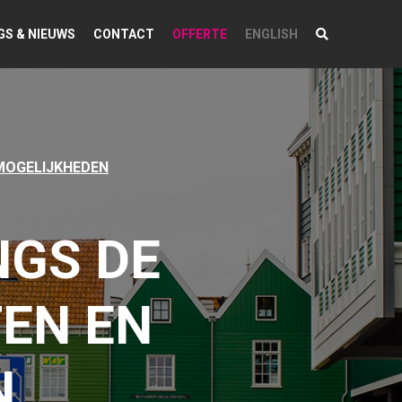
GS & NIEUWS
CONTACT
OFFERTE
ENGLISH
MOGELIJKHEDEN
GS DE
EN EN
N