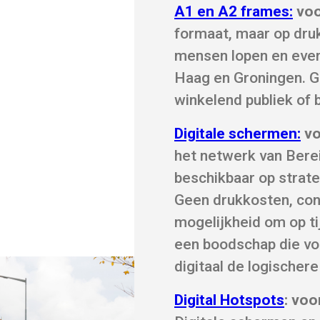
A1 en A2 frames:
voo
formaat, maar op dru
mensen lopen en eve
Haag en Groningen. G
winkelend publiek of 
Digitale schermen:
vo
het netwerk van Bere
beschikbaar op strate
Geen drukkosten, cont
mogelijkheid om op ti
een boodschap die vo
digitaal de logischer
Digital Hotspots
: vo