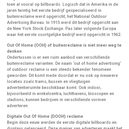
toen al vooral op billboards. Logisch dat in Amerika in de
jaren twintig het eerste bedrijf gespecialiseerd in
buitenreclame werd opgericht; het National Outdoor
Advertising Bureau. In 1915 werd dit bedrijf opgericht aan
de New York Stock Exchange. Pas later volgende Europa
waar het eerste soortgelijke bedrijf werd opgericht in 1962.
Out Of Home (OOH) of buitenreclame is niet meer weg te
denken
Ondertussen is er een ruim aanbod van verschillende
buitenreclame varianten. De naam ‘out of home advertising’
of outdoor reclame is een steeds bekender fenomeen
geworden. Dit komt mede doordat er nu ook op nieuwere
locaties zoals trams, bussen en vliegtuigen
advertentieruimte beschikbaar komt. Ook indoor,
bijvoorbeeld in winkelcentra, luchthavens, bioscopen en
stadions, kunnen bedrijven in verschillende vormen
adverteren.
Digitale Out Of Home (DOOH) reclame
Begin deze eeuw werden de eerste digitale billboards en
displays gelanceerd. Deze manier van adverteren maakt het