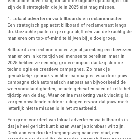
Van online advertising tot slimme digitale oplossingen: dit
zijn de 8 strategieën die je in 2025 niet mag missen.
1. Lokaal adverteren via billboards en reclamemasten
Een strategisch geplaatst billboard of reclamemast langs
drukbezochte punten in je regio blijft één van de krachtigste
manieren om top-of-mind te blijven bij je doelgroep.
Billboards en reclamemasten zijn al jarenlang een bewezen
manier om in korte tijd veel mensen te bereiken, maar in
2025 hebben ze een nóg grotere impact dankzij slimme
technologie en creatieve campagnes. Zo maak je
gemakkelijk gebruik van htlm-campagnes waardoor jouw
campagne zich automatisch aanpast aan bijvoorbeeld de
weersomstandigheden, actuele gebeurtenissen of zelfs het
tijdstip van de dag. Waar online marketing vaak vluchtig is,
zorgen opvallende outdoor-uitingen ervoor dat jouw merk
letterlijk niet te missen is in het straatbeeld.
Een groot voordeel van lokaal adverteren via billboards is
dat je heel gericht kunt kiezen waar je zichtbaar wilt zijn.
Denk aan een drukke toegangsweg naar een stad, een