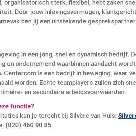
organisatorisch sterk, flexibel, hebt zaken snel 
teit. Door jouw inlevingsvermogen, klantgerichte
lamevak ben jij een uitstekende gesprekspartner
eving in een jong, snel en dynamisch bedrijf. De
llig en ondernemend waarbinnen aandacht wordt
n. Centercom is een bedrijf in beweging, waar v
aald worden. Echte teamplayers zullen zich snel
primaire- en secundaire arbeidsvoorwaarden.
eze functie?
itaties kun je terecht bij Silvère van Huis:
Silve
e:
(020) 460 90 85
.