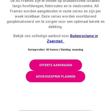
De A0 Frames zijn te vinden op druk­be­zochte locaties:
langs hoofd­we­gen, fiet­sroutes en in stad­s­cen­tra. A0
Frames worden aangeboden in vaste series en zijn per
week inzetbaar. Deze series worden voortdurend
geoptimaliseerd om te zorgen voor een optimaal bereik en
dekking.
Bekijk ons volledige aanbod voor
Buitenreclame in
Zaanstad.
Seriegroottes: 40 frames | Startdag: maandag
OFFERTE AANVRAGEN
ADVIESGESPREK PLANNEN