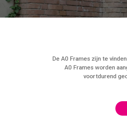
De A0 Frames zijn te vinden o
A0 Frames worden aange
voortdurend geo