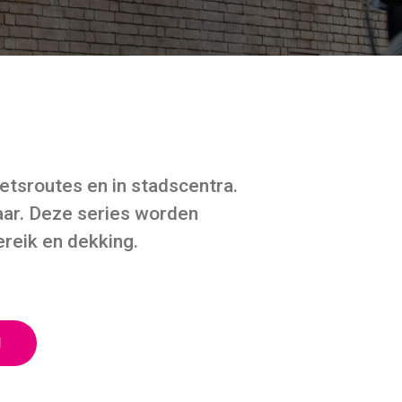
­sroutes en in stad­s­cen­tra.
aar. Deze series worden
reik en dekking.
N