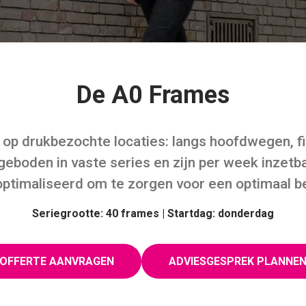
De A0 Frames
p druk­be­zochte locaties: langs hoofd­we­gen, fiet
boden in vaste series en zijn per week inzetb
ptimaliseerd om te zorgen voor een optimaal be
Seriegrootte: 40 frames | Startdag: donderdag
OFFERTE AANVRAGEN
ADVIESGESPREK PLANNE