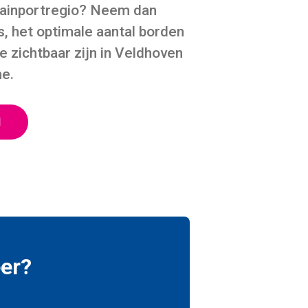
Brainportregio? Neem dan
s, het optimale aantal borden
 zichtbaar zijn in Veldhoven
me.
N
eer?