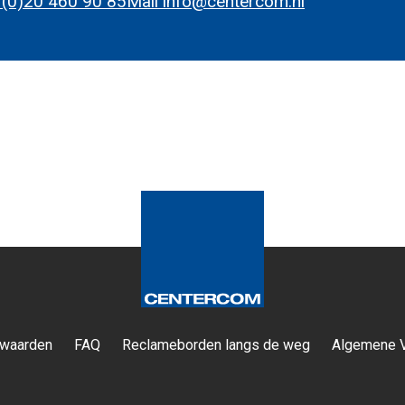
 (0)20 460 90 85
Mail info@centercom.nl
waarden
FAQ
Reclameborden langs de weg
Algemene 