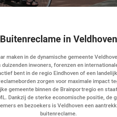
Buitenreclame in Veldhove
baar maken in de dynamische gemeente Veldhove
s duizenden inwoners, forenzen en international
ctief bent in de regio Eindhoven of een landelijk
reclameborden zorgen voor maximale impact teg
jke gemeente binnen de Brainportregio en staat
ML. Dankzij de sterke economische positie, de g
mers en bezoekers is Veldhoven een aantrekkel
buitenreclame.