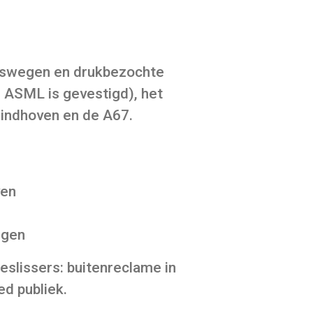
alswegen en drukbezochte
 ASML is gevestigd), het
Eindhoven en de A67.
ven
ngen
eslissers: buitenreclame in
ed publiek.