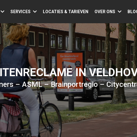
SERVICES
LOCATIES & TARIEVEN
OVER ONS
BLO
ITENRECLAME IN VELDHO
ners – ASML – Brainportregio – Citycent