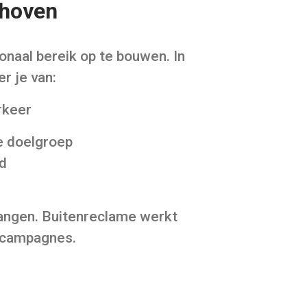
dhoven
onaal bereik op te bouwen. In
r je van:
rkeer
e doelgroep
ld
hangen. Buitenreclame werkt
e campagnes.