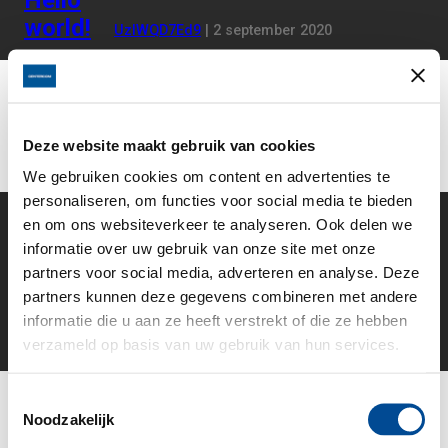
Welcome to WordPress. This is your first post. Edit or delete it,
world!
Uncategorized
UzIWQD7Ed9
|
2 september 2020
then start writing!
Deze website maakt gebruik van cookies
We gebruiken cookies om content en advertenties te
personaliseren, om functies voor social media te bieden
en om ons websiteverkeer te analyseren. Ook delen we
informatie over uw gebruik van onze site met onze
partners voor social media, adverteren en analyse. Deze
partners kunnen deze gegevens combineren met andere
Categories:
Uncategorized
informatie die u aan ze heeft verstrekt of die ze hebben
verzameld op basis van uw gebruik van hun services.
T
Noodzakelijk
o
e